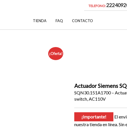
2224092
TELEFONO:
TIENDA
FAQ
CONTACTO
¡Oferta!
Actuador Siemens S
SQN30.151A1700 – Actuator,
switch, AC110V
¡Importante!
El envi
nuestra tienda en línea. Si