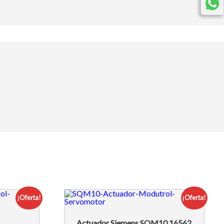
¡Oferta!
¡Oferta!
s
Actuador Siemens SQM10.16562