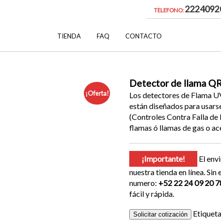
2224092
TELEFONO:
TIENDA
FAQ
CONTACTO
Detector de llama Q
¡Oferta!
Los detectores de Flama U
están diseñados para usar
(Controles Contra Falla de 
flamas ó llamas de gas o ace
¡Importante!
El envi
nuestra tienda en línea. Si
numero:
+52 22 24 09 20 7
fácil y rápida.
Etiquet
Solicitar cotización