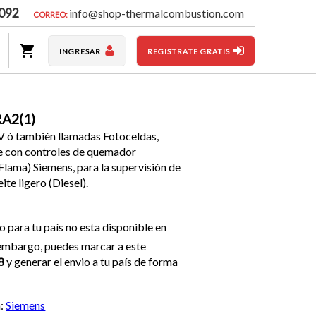
092
info@shop-thermalcombustion.com
CORREO:
INGRESAR
REGISTRATE GRATIS
RA2(1)
V ó también llamadas Fotoceldas,
se con controles de quemador
Flama) Siemens, para la supervisión de
ite ligero (Diesel).
o para tu país no esta disponible en
n embargo, puedes marcar a este
8
y generar el envio a tu país de forma
a:
Siemens