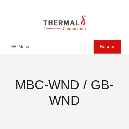
Saltar
al
contenido
Buscar
Buscar
Menu
MBC-WND / GB-
WND