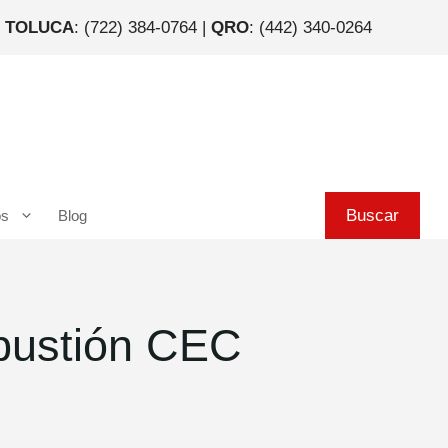
|
TOLUCA
: (722) 384-0764 |
QRO
: (442) 340-0264
Buscar
Buscar
os
Blog
bustión CEC