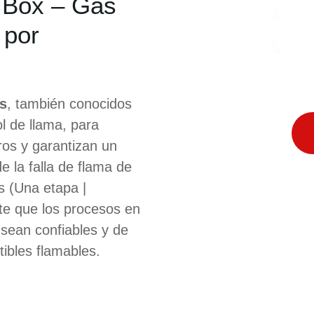
ol Box – Gas
 por
ns
, también conocidos
l de llama, para
ros y garantizan un
e la falla de flama de
s (Una etapa |
te que los procesos en
sean confiables y de
ibles flamables.