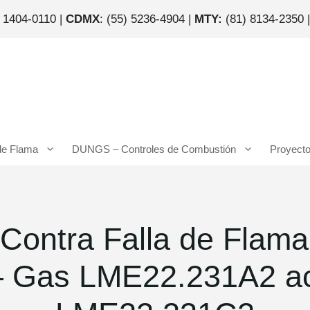
) 1404-0110 |
CDMX
: (55) 5236-4904 |
MTY:
(81) 8134-2350 
de Flama
DUNGS – Controles de Combustión
Proyect
ontra Falla de Flama |
– Gas LME22.231A2 ac