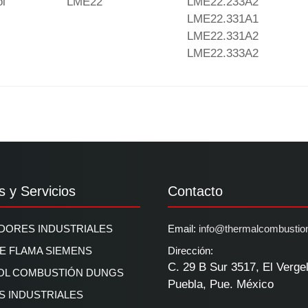
l
LME22
LME22.233A2
LME22.331A1
LME22.331A2
LME22.333A2
s y Servicios
Contacto
ORES INDUSTRIALES
Email:
info@thermalcombustio
DE FLAMA SIEMENS
Dirección:
C. 29 B Sur 3517, El Verge
OL COMBUSTIÓN DUNGS
Puebla, Pue. México
 INDUSTRIALES