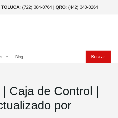
|
TOLUCA
: (722) 384-0764 |
QRO
: (442) 340-0264
Buscar
Buscar
os
Blog
 Caja de Control |
tualizado por