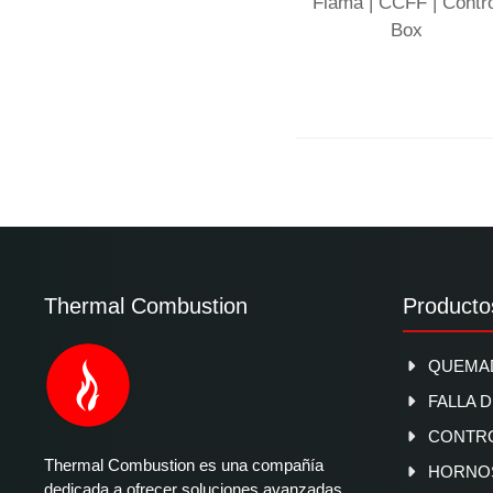
Flama | CCFF | Contro
Box
Thermal Combustion
Producto
QUEMAD
FALLA 
CONTR
Thermal Combustion es una compañía
HORNOS
dedicada a ofrecer soluciones avanzadas