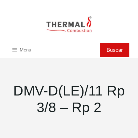
Saltar
al
contenido
Buscar
Buscar
Menu
DMV-D(LE)/11 Rp
3/8 – Rp 2