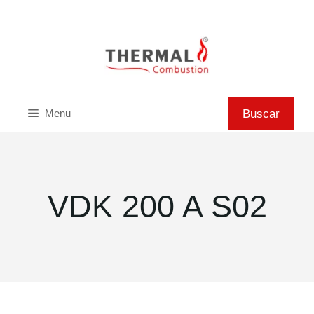
Saltar
al
contenido
Buscar
Buscar
Menu
VDK 200 A S02