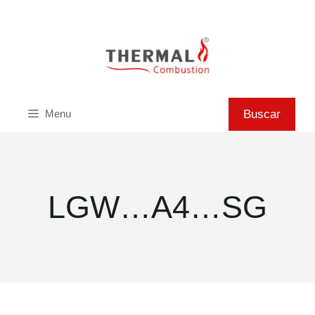
Saltar
al
contenido
Buscar
Buscar
Menu
LGW…A4…SG