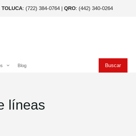
|
TOLUCA
: (722) 384-0764 |
QRO
: (442) 340-0264
Buscar
Buscar
os
Blog
 líneas