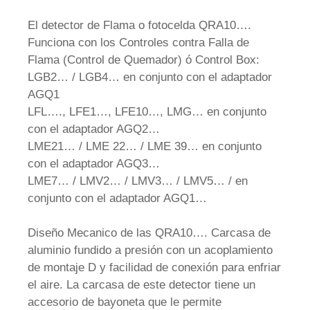
El detector de Flama o fotocelda QRA10….
Funciona con los Controles contra Falla de
Flama (Control de Quemador) ó Control Box:
LGB2… / LGB4… en conjunto con el adaptador
AGQ1
LFL…., LFE1…, LFE10…, LMG… en conjunto
con el adaptador AGQ2…
LME21… / LME 22… / LME 39… en conjunto
con el adaptador AGQ3…
LME7… / LMV2… / LMV3… / LMV5… / en
conjunto con el adaptador AGQ1…
Diseño Mecanico de las QRA10…. Carcasa de
aluminio fundido a presión con un acoplamiento
de montaje D y facilidad de conexión para enfriar
el aire. La carcasa de este detector tiene un
accesorio de bayoneta que le permite