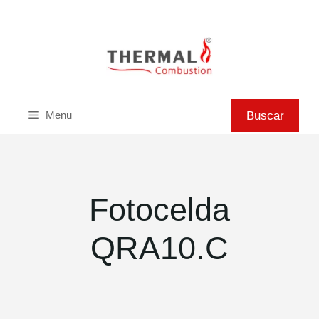
Saltar
al
contenido
Buscar
Buscar
Menu
Fotocelda
QRA10.C