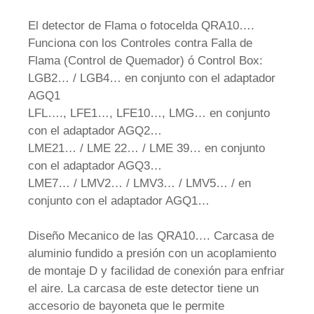
El detector de Flama o fotocelda QRA10….
Funciona con los Controles contra Falla de
Flama (Control de Quemador) ó Control Box:
LGB2… / LGB4… en conjunto con el adaptador
AGQ1
LFL…., LFE1…, LFE10…, LMG… en conjunto
con el adaptador AGQ2…
LME21… / LME 22… / LME 39… en conjunto
con el adaptador AGQ3…
LME7… / LMV2… / LMV3… / LMV5… / en
conjunto con el adaptador AGQ1…
Diseño Mecanico de las QRA10…. Carcasa de
aluminio fundido a presión con un acoplamiento
de montaje D y facilidad de conexión para enfriar
el aire. La carcasa de este detector tiene un
accesorio de bayoneta que le permite