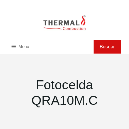
Saltar
al
contenido
Buscar
Buscar
Menu
Fotocelda
QRA10M.C