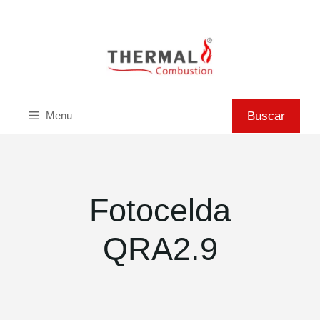
Saltar
al
contenido
Buscar
Buscar
Menu
Fotocelda
QRA2.9