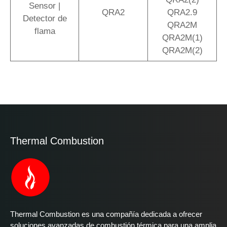
Sensor |
QRA2
QRA2.9
Detector de
QRA2M
flama
QRA2M(1)
QRA2M(2)
Thermal Combustion
Thermal Combustion es una compañía dedicada a ofrecer
soluciones avanzadas de combustión térmica para una amplia