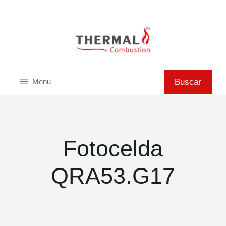
Saltar
al
contenido
Buscar
Buscar
Menu
Fotocelda
QRA53.G17