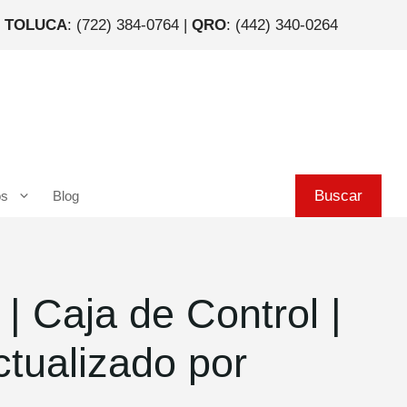
|
TOLUCA
: (722) 384-0764 |
QRO
: (442) 340-0264
Buscar
Buscar
os
Blog
 Caja de Control |
tualizado por