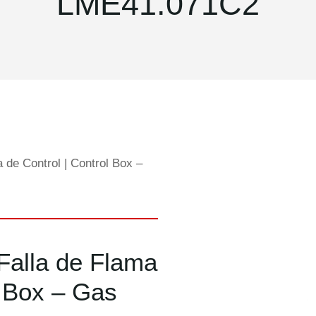
LME41.071C2
 de Control | Control Box –
Falla de Flama
l Box – Gas