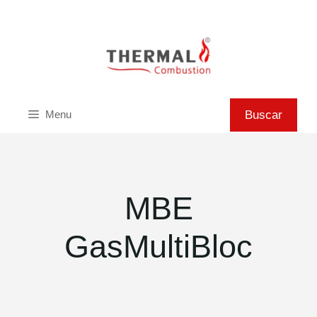
Saltar
al
contenido
Buscar
Buscar
Menu
MBE
GasMultiBloc