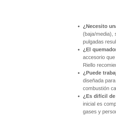
¿Necesito un
(baja/media), 
pulgadas resul
¿El quemador
accesorio que
Riello recomie
¿Puede traba
diseñada para 
combustión cal
¿Es difícil de
inicial es com
gases y person