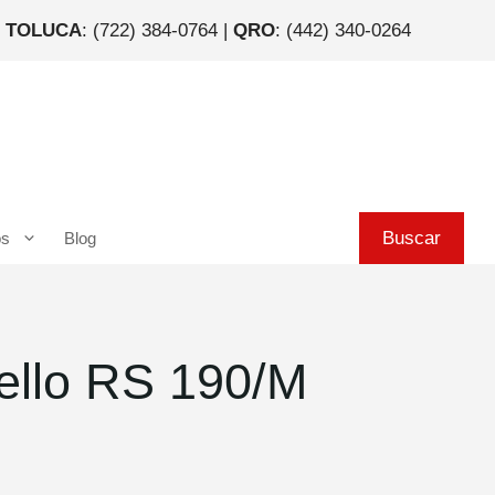
|
TOLUCA
: (722) 384-0764 |
QRO
: (442) 340-0264
Buscar
Buscar
os
Blog
ello RS 190/M