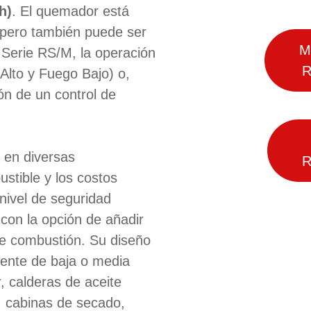
h)
. El quemador está
, pero también puede ser
M
 Serie RS/M, la operación
R
Alto y Fuego Bajo) o,
ón de un control de
a en diversas
R
stible y los costos
 nivel de seguridad
 con la opción de añadir
de combustión. Su diseño
iente de baja o media
, calderas de aceite
 cabinas de secado,