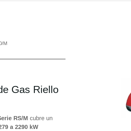
90/M
de Gas Riello
Serie RS/M
cubre un
279 a 2290 kW