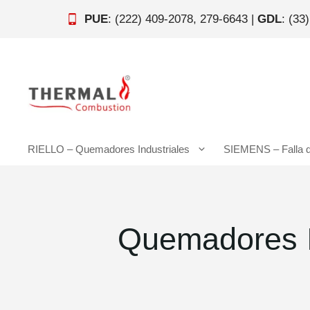
Saltar
PUE
: (222) 409-2078, 279-6643 |
GDL
: (33
al
contenido
RIELLO – Quemadores Industriales
SIEMENS – Falla 
Quemadores I