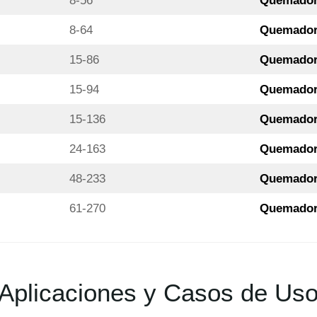
8-56
Quemador 
8-64
Quemador 
15-86
Quemador 
15-94
Quemador 
15-136
Quemador 
24-163
Quemador 
48-233
Quemador 
61-270
Quemador 
Aplicaciones y Casos de Us