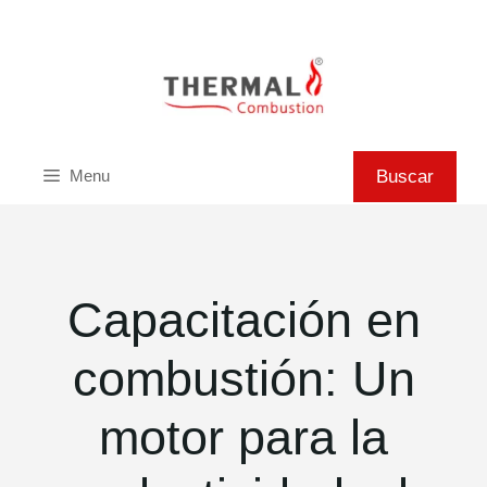
Saltar
al
contenido
Buscar
Buscar
Menu
Capacitación en
combustión: Un
motor para la