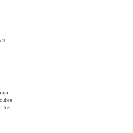
vel
unca
cubre
r tus