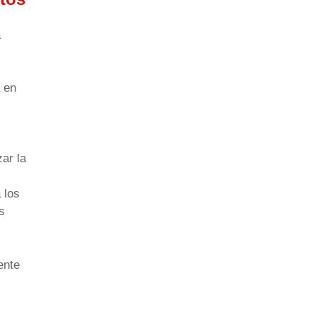
a
a en
ar la
 los
s
ente