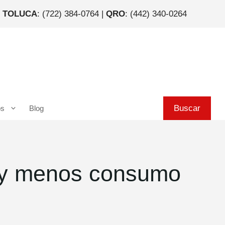
|
TOLUCA
: (722) 384-0764 |
QRO
: (442) 340-0264
Buscar
Buscar
os
Blog
l y menos consumo