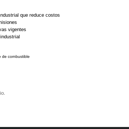
industrial que reduce costos
misiones
vas vigentes
ndustrial
e de combustible
io.