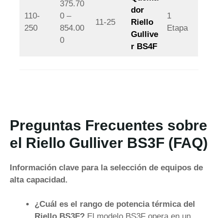
375.70
dor
110-
0 –
1
11-25
Riello
250
854.00
Etapa
Gullive
0
r BS4F
Preguntas Frecuentes sobre
el Riello Gulliver BS3F (FAQ)
Información clave para la selección de equipos de
alta capacidad.
¿Cuál es el rango de potencia térmica del
Riello BS3F?
El modelo BS3F opera en un