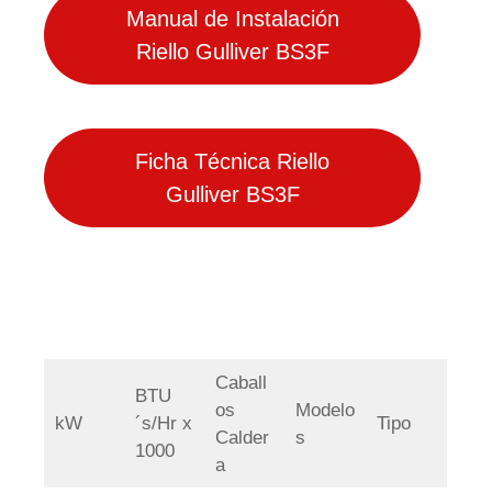
Manual de Instalación
Riello Gulliver BS3F
Ficha Técnica Riello
Gulliver BS3F
Caball
BTU
os
Modelo
kW
´s/Hr x
Tipo
Calder
s
1000
a