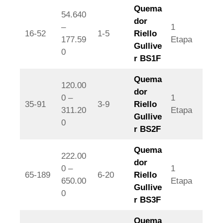
Quema
54.640
dor
–
1
16-52
1-5
Riello
177.59
Etapa
Gullive
0
r BS1F
Quema
120.00
dor
0 –
1
35-91
3-9
Riello
311.20
Etapa
Gullive
0
r BS2F
Quema
222.00
dor
0 –
1
65-189
6-20
Riello
650.00
Etapa
Gullive
0
r BS3F
Quema