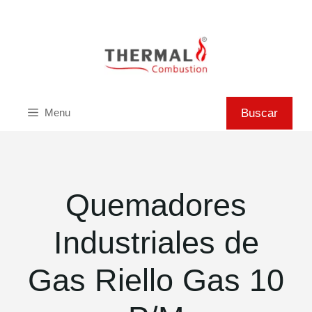
Saltar
al
contenido
Buscar
Buscar
Menu
Quemadores
Industriales de
Gas Riello Gas 10