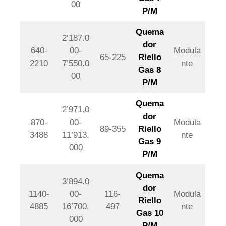
00
P/M
Quema
2’187.0
dor
640-
00-
Modula
65-225
Riello
2210
7’550.0
nte
Gas 8
00
P/M
Quema
2’971.0
dor
870-
00-
Modula
89-355
Riello
3488
11’913.
nte
Gas 9
000
P/M
Quema
3’894.0
dor
1140-
00-
116-
Modula
Riello
4885
16’700.
497
nte
Gas 10
000
P/M