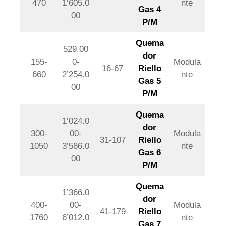
470
1’605.0
nte
Gas 4
00
P/M
Quema
529.00
dor
155-
0-
Modula
16-67
Riello
660
2’254.0
nte
Gas 5
00
P/M
Quema
1’024.0
dor
300-
00-
Modula
31-107
Riello
1050
3’586.0
nte
Gas 6
00
P/M
Quema
1’366.0
dor
400-
00-
Modula
41-179
Riello
1760
6’012.0
nte
Gas 7