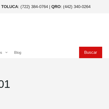
|
TOLUCA
: (722) 384-0764 |
QRO
: (442) 340-0264
Buscar
Buscar
os
Blog
01