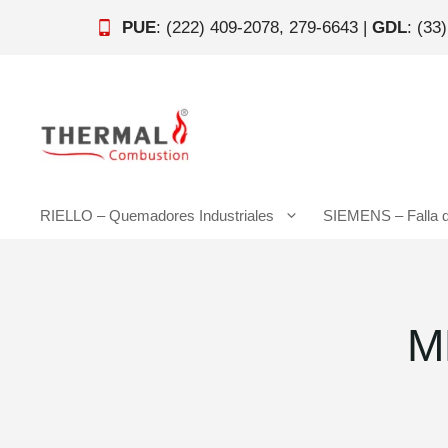
Saltar
PUE
: (222) 409-2078, 279-6643 |
GDL
: (33
al
contenido
RIELLO – Quemadores Industriales
SIEMENS – Falla 
M