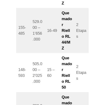
Z
Que
mado
529.0
r
2
155-
00 –
16-49
Riell
Etapa
485
1’656
o RL
s
.000
44/M
Z
Que
505.0
mado
2
148-
00 –
15 –
r
Etapa
593
2’025
60
Riell
s
.000
o RL
50
Que
mado