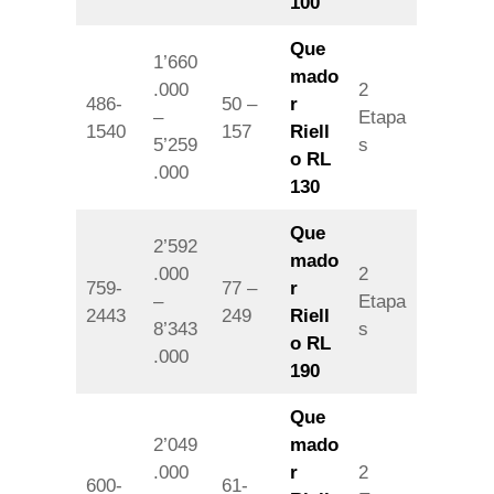
100
Que
1’660
mado
.000
2
486-
50 –
r
–
Etapa
1540
157
Riell
5’259
s
o RL
.000
130
Que
2’592
mado
.000
2
759-
77 –
r
–
Etapa
2443
249
Riell
8’343
s
o RL
.000
190
Que
2’049
mado
.000
r
2
600-
61-