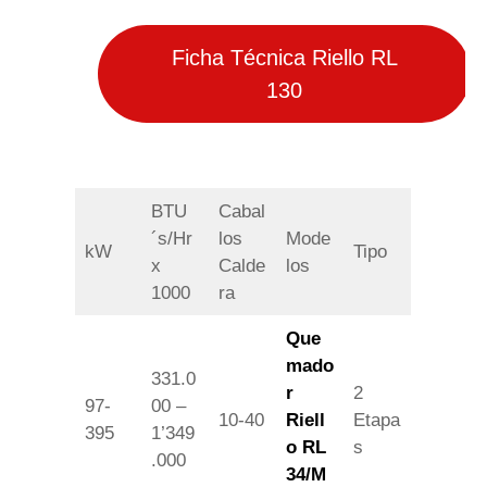
Ficha Técnica Riello RL
130
BTU
Cabal
´s/Hr
los
Mode
kW
Tipo
x
Calde
los
1000
ra
Que
mado
331.0
r
2
97-
00 –
10-40
Riell
Etapa
395
1’349
o RL
s
.000
34/M