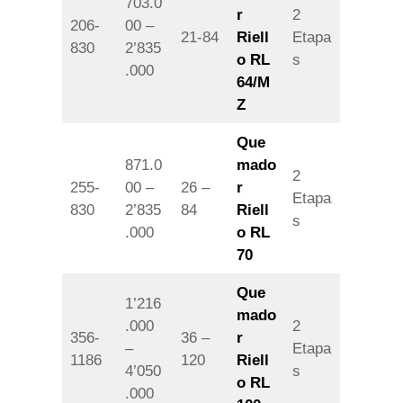
703.0
r
2
206-
00 –
21-84
Riell
Etapa
830
2’835
o RL
s
.000
64/M
Z
Que
871.0
mado
2
255-
00 –
26 –
r
Etapa
830
2’835
84
Riell
s
.000
o RL
70
Que
1’216
mado
.000
2
356-
36 –
r
–
Etapa
1186
120
Riell
4’050
s
o RL
.000